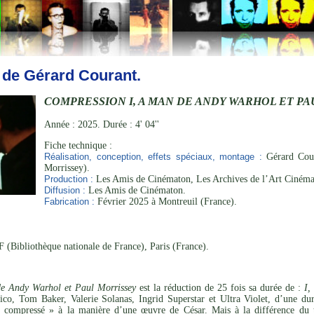
 de Gérard Courant.
COMPRESSION I, A MAN DE ANDY WARHOL ET P
Année : 2025. Durée : 4' 04''
Fiche technique :
Réalisation, conception, effets spéciaux, montage :
Gérard Cour
Morrissey).
Production :
Les Amis de Cinématon, Les Archives de l’Art Cinéma
Diffusion :
Les Amis de Cinématon.
Fabrication :
Février 2025 à Montreuil (France).
 (Bibliothèque nationale de France), Paris (France).
e Andy Warhol et Paul Morrissey
est la réduction de 25 fois sa durée de :
I,
Nico, Tom Baker, Valerie Solanas, Ingrid Superstar et Ultra Violet, d’une d
 compressé » à la manière d’une œuvre de César. Mais à la différence du tra