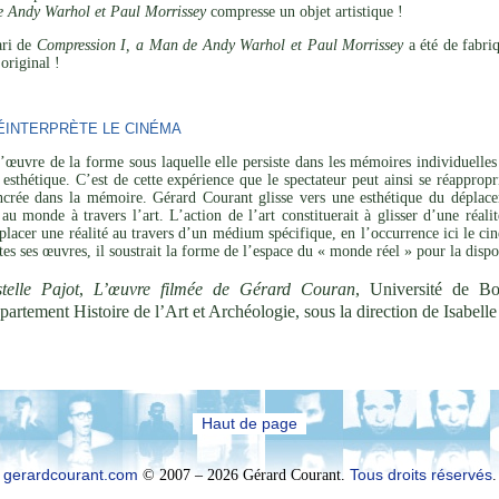
e Andy Warhol et Paul Morrissey
compresse un objet artistique !
ari de
Compression I, a Man de Andy Warhol et Paul Morrissey
a été de fabri
original !
INTERPRÈTE LE CINÉMA
’œuvre de la forme sous laquelle elle persiste dans les mémoires individuelles 
esthétique. C’est de cette expérience que le spectateur peut ainsi se réapprop
ncrée dans la mémoire. Gérard Courant glisse vers une esthétique du déplaceme
 au monde à travers l’art. L’action de l’art constituerait à glisser d’une réal
placer une réalité au travers d’un médium spécifique, en l’occurrence ici le cin
utes ses œuvres, il soustrait la forme de l’espace du « monde réel » pour la disp
telle Pajot
,
L’œuvre filmée de Gérard Couran
, Université de B
partement Histoire de l’Art et Archéologie, sous la direction de Isabel
Haut de page
gerardcourant.com
© 2007 – 2026 Gérard Courant.
Tous droits réservés
.