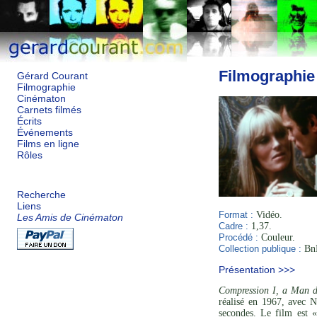
Filmographie
Gérard Courant
Filmographie
Cinématon
Carnets filmés
Écrits
Événements
Films en ligne
Rôles
Recherche
Liens
Format :
Vidéo.
Les Amis de Cinématon
Cadre :
1,37.
Procédé :
Couleur.
Collection publique :
BnF
Présentation >>>
Compression I, a Man d
réalisé en 1967, avec 
secondes. Le film est «