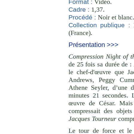
Vidéo.
Format :
1,37.
Cadre :
Noir et blanc
Procédé :
B
Collection publique :
(France).
Présentation >>>
Compression Night of 
de 25 fois sa durée de :
le chef-d'œuvre que J
Andrews, Peggy Cumm
Athene Seyler, d’une 
minutes 21 secondes. 
œuvre de César. Mais à
compressait des objets
Jacques Tourneur
compre
Le tour de force et l