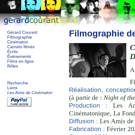
Filmographie d
Gérard Courant
Filmographie
Cinématon
Carnets filmés
Écrits
D
Événements
Films en ligne
Rôles
A
F
Recherche
Liens
Réalisation, conceptio
Les Amis de Cinématon
(à partir de :
Night of t
Les Ami
Production :
Cinématonique, La Fond
Les Amis de
Diffusion :
Février 20
Fabrication :