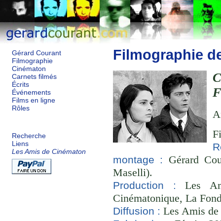
Filmographie d
Gérard Courant
Filmographie
Cinématon
C
Carnets filmés
Écrits
F
Événements
Films en ligne
Rôles
A
F
Recherche
Liens
R
Les Amis de Cinématon
Gérard Cour
montage :
Maselli).
Les Ami
Production :
Cinématonique, La Fond
Les Amis de
Diffusion :