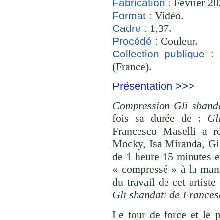
Février 20
Fabrication :
Vidéo.
Format :
1,37.
Cadre :
Couleur.
Procédé :
B
Collection publique :
(France).
Présentation >>>
Compression Gli sbanda
fois sa durée de :
Gl
Francesco Maselli a r
Mocky, Isa Miranda, Gio
de 1 heure 15 minutes e
« compressé » à la mani
du travail de cet artist
Gli sbandati de Frances
Le tour de force et le 