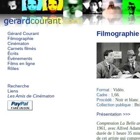
Filmographie
Gérard Courant
Filmographie
Cinématon
Carnets filmés
Écrits
Événements
Films en ligne
Rôles
Recherche
Format :
Vidéo.
Liens
Cadre :
1,66.
Les Amis de Cinématon
Procédé :
Noir et blanc.
Collection publique :
BnF
Présentation >>>
Compression La Belle a
1961, avec Alfred Adam,
durée de 1 heure 35 minu
de cet artiste qui compre