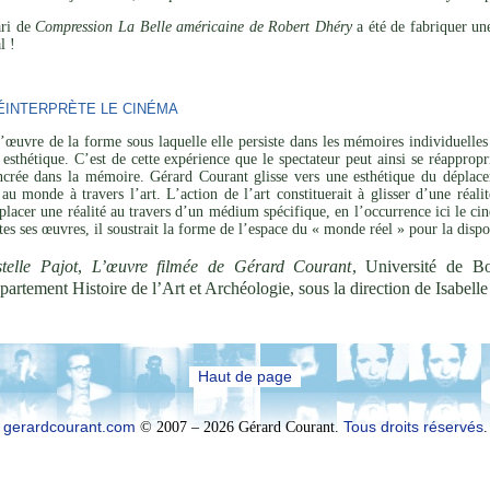
ari de
Compression La Belle américaine de Robert Dhéry
a été de fabriquer un
l !
INTERPRÈTE LE CINÉMA
’œuvre de la forme sous laquelle elle persiste dans les mémoires individuelles 
esthétique. C’est de cette expérience que le spectateur peut ainsi se réapprop
ncrée dans la mémoire. Gérard Courant glisse vers une esthétique du déplaceme
 au monde à travers l’art. L’action de l’art constituerait à glisser d’une réal
placer une réalité au travers d’un médium spécifique, en l’occurrence ici le cin
utes ses œuvres, il soustrait la forme de l’espace du « monde réel » pour la disp
telle Pajot
,
L’œuvre filmée de Gérard Courant
, Université de B
partement Histoire de l’Art et Archéologie, sous la direction de Isabel
Haut de page
gerardcourant.com
© 2007 – 2026 Gérard Courant.
Tous droits réservés
.