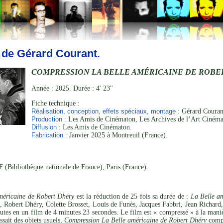
 de Gérard Courant.
COMPRESSION LA BELLE AMÉRICAINE DE ROBE
Année : 2025. Durée : 4' 23''
Fiche technique :
Réalisation, conception, effets spéciaux, montage :
Gérard Courant
Production :
Les Amis de Cinématon, Les Archives de l’Art Cinéma
Diffusion :
Les Amis de Cinématon.
Fabrication :
Janvier 2025 à Montreuil (France).
 (Bibliothèque nationale de France), Paris (France).
méricaine de Robert Dhéry
est la réduction de 25 fois sa durée de :
La Belle a
 Robert Dhéry, Colette Brosset, Louis de Funès, Jacques Fabbri, Jean Richard,
tes en un film de 4 minutes 23 secondes. Le film est « compressé » à la maniè
ssait des objets usuels,
Compression La Belle américaine de Robert Dhéry
compr