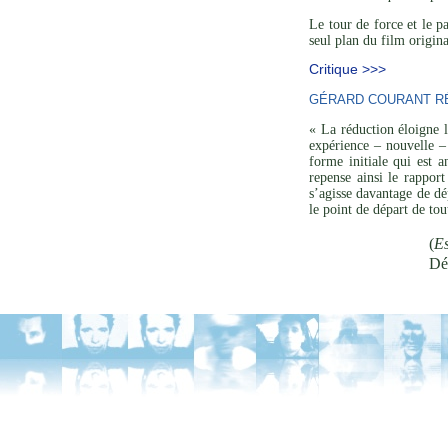
Le tour de force et le p
seul plan du film origina
Critique >>>
GÉRARD COURANT RÉ
« La réduction éloigne l
expérience – nouvelle – 
forme initiale qui est a
repense ainsi le rapport
s’agisse davantage de dé
le point de départ de to
(
Es
Dé