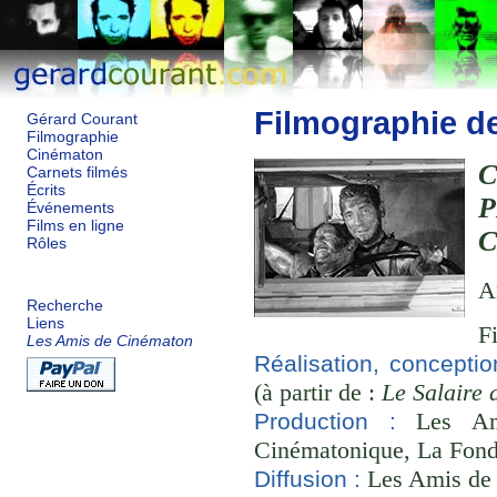
Filmographie d
Gérard Courant
Filmographie
Cinématon
C
Carnets filmés
Écrits
Événements
Films en ligne
Rôles
A
Recherche
Liens
F
Les Amis de Cinématon
Réalisation, conceptio
(à partir de :
Le Salaire 
Les Ami
Production :
Cinématonique, La Fond
Les Amis de
Diffusion :