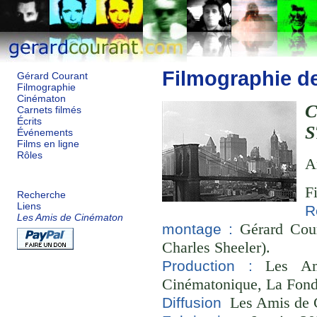
Filmographie d
Gérard Courant
Filmographie
Cinématon
C
Carnets filmés
Écrits
S
Événements
Films en ligne
Rôles
A
F
Recherche
Liens
R
Les Amis de Cinématon
Gérard Cour
montage :
Charles Sheeler).
Les Ami
Production :
Cinématonique, La Fond
Les Amis de 
Diffusion