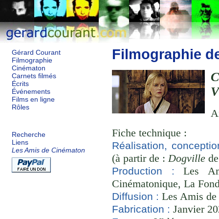
Filmographie d
Gérard Courant
Filmographie
Cinématon
C
Carnets filmés
Écrits
V
Événements
Films en ligne
Rôles
A
Fiche technique :
Recherche
Liens
Réalisation, conceptio
Les Amis de Cinématon
(à partir de :
Dogville
de 
Les Ami
Production :
Cinématonique, La Fond
Les Amis de
Diffusion :
Janvier 20
Fabrication :