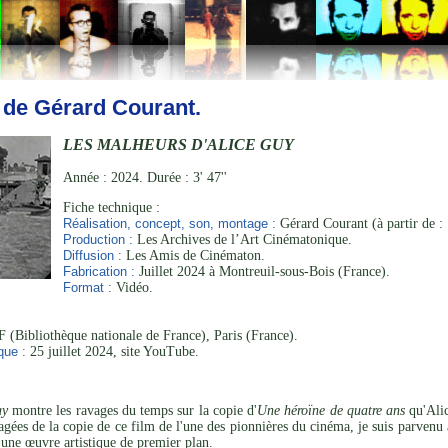
 de Gérard Courant.
LES MALHEURS D'ALICE GUY
Année : 2024. Durée : 3' 47''
Fiche technique :
Réalisation, concept, son, montage :
Gérard Courant (à partir de :
Production :
Les Archives de l’Art Cinématonique.
Diffusion :
Les Amis de Cinématon.
Fabrication :
Juillet 2024 à Montreuil-sous-Bois (France).
Format :
Vidéo.
 (Bibliothèque nationale de France), Paris (France).
que :
25 juillet 2024, site YouTube.
uy
montre les ravages du temps sur la copie d'
Une héroïne de quatre ans
qu'Alic
gées de la copie de ce film de l'une des pionnières du cinéma, je suis parvenu à
 une œuvre artistique de premier plan.