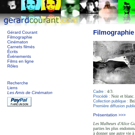
Filmographie
Gérard Courant
Filmographie
Cinématon
Carnets filmés
Écrits
Événements
Films en ligne
Rôles
Recherche
Liens
Cadre :
4/3.
Les Amis de Cinématon
Procédé :
Noir et blanc.
Collection publique :
BnF
Première diffusion publi
Présentation >>>
Les Malheurs d'Alice G
parties les plus endomma
à donner une autre vie à