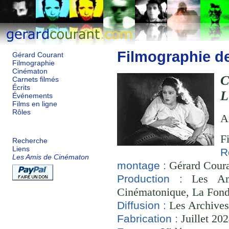
Filmographie d
Gérard Courant
Filmographie
Cinématon
C
Carnets filmés
Écrits
L
Événements
Films en ligne
Rôles
A
F
Recherche
Liens
R
Les Amis de Cinématon
Gérard Couran
montage :
Les Ami
Production :
Cinématonique, La Fond
Les Archives
Diffusion :
Juillet 20
Fabrication :