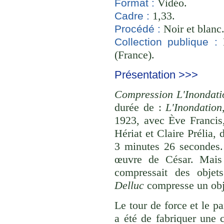
Vidéo.
Format :
1,33.
Cadre :
Noir et blanc
Procédé :
B
Collection publique :
(France).
Présentation >>>
Compression L'Inondati
durée de :
L'Inondation
1923, avec Ève Francis
Hériat et Claire Prélia,
3 minutes 26 secondes.
œuvre de César. Mais à
compressait des objet
Delluc
compresse un obje
Le tour de force et le p
a été de fabriquer une 