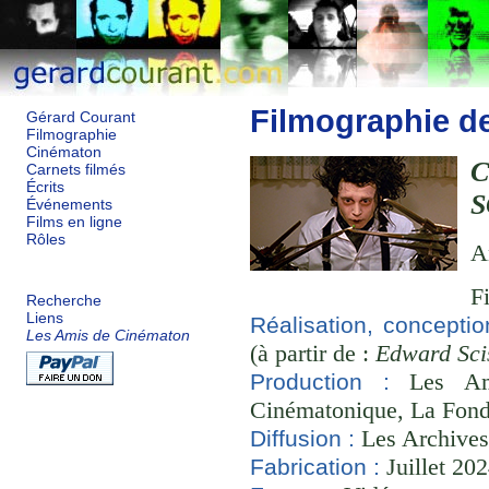
Filmographie d
Gérard Courant
Filmographie
Cinématon
Carnets filmés
Écrits
S
Événements
Films en ligne
Rôles
A
F
Recherche
Liens
Réalisation, conceptio
Les Amis de Cinématon
(à partir de :
Edward Sci
Les Ami
Production :
Cinématonique, La Fond
Les Archives
Diffusion :
Juillet 20
Fabrication :