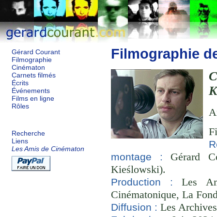
Filmographie d
Gérard Courant
Filmographie
Cinématon
Carnets filmés
Écrits
K
Événements
Films en ligne
Rôles
A
F
Recherche
Liens
R
Les Amis de Cinématon
Gérard Co
montage :
Kieślowski).
Les Ami
Production :
Cinématonique, La Fond
Les Archives
Diffusion :