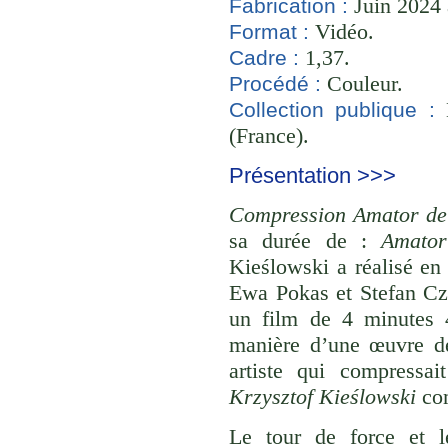
Juin 2024 
Fabrication :
Vidéo.
Format :
1,37.
Cadre :
Couleur.
Procédé :
B
Collection publique :
(France).
Présentation >>>
Compression Amator de 
sa durée de :
Amator
Kieślowski a réalisé e
Ewa Pokas et Stefan Cz
un film de 4 minutes 
manière d’une œuvre de
artiste qui compressa
Krzysztof Kieślowski
com
Le tour de force et 