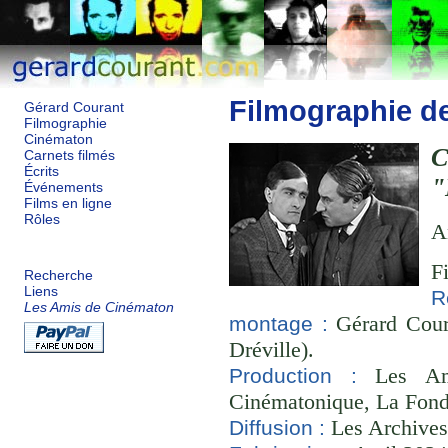
Filmographie d
Gérard Courant
Filmographie
Cinématon
Carnets filmés
Écrits
"
Événements
Films en ligne
Rôles
A
F
Recherche
Liens
R
Les Amis de Cinématon
Gérard Coura
montage :
Dréville).
Les Ami
Production :
Cinématonique, La Fond
Les Archives
Diffusion :