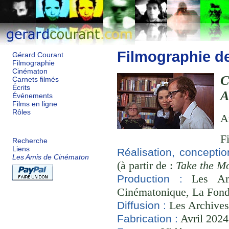
Filmographie d
Gérard Courant
Filmographie
Cinématon
Carnets filmés
Écrits
A
Événements
Films en ligne
Rôles
A
F
Recherche
Liens
Réalisation, conceptio
Les Amis de Cinématon
(à partir de :
Take the M
Les Ami
Production :
Cinématonique, La Fond
Les Archives
Diffusion :
Avril 2024
Fabrication :