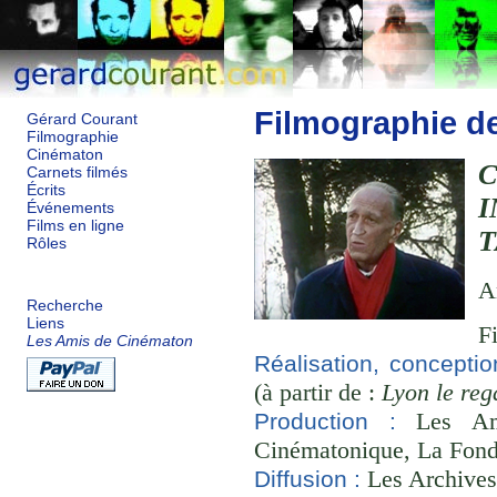
Filmographie d
Gérard Courant
Filmographie
Cinématon
Carnets filmés
Écrits
Événements
Films en ligne
T
Rôles
A
Recherche
Liens
F
Les Amis de Cinématon
Réalisation, conceptio
(à partir de :
Lyon le reg
Les Ami
Production :
Cinématonique, La Fond
Les Archives
Diffusion :