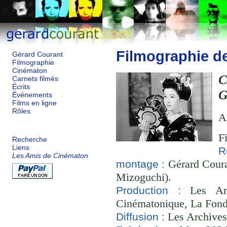
Filmographie d
Gérard Courant
Filmographie
Cinématon
C
Carnets filmés
Écrits
G
Événements
Films en ligne
Rôles
A
F
Recherche
Liens
R
Les Amis de Cinématon
Gérard Couran
montage :
Mizoguchi).
Les Ami
Production :
Cinématonique, La Fond
Les Archives
Diffusion :