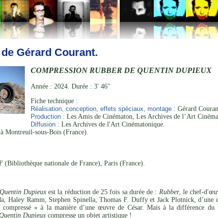
 de Gérard Courant.
COMPRESSION RUBBER DE QUENTIN DUPIEUX
Année : 2024. Durée : 3' 46''
Fiche technique :
Réalisation, conception, effets spéciaux, montage :
Gérard Courant
Production :
Les Amis de Cinématon, Les Archives de l’Art Cinéma
Diffusion :
Les Archives de l'Art Cinématonique.
 Montreuil-sous-Bois (France).
 (Bibliothèque nationale de France), Paris (France).
 Quentin Dupieux
est la réduction de 25 fois sa durée de :
Rubber
, le chef-d'œ
a, Haley Ramm, Stephen Spinella, Thomas F. Duffy et Jack Plotnick, d’une d
 compressé » à la manière d’une œuvre de César. Mais à la différence du tra
Quentin Dupieux
compresse un objet artistique !