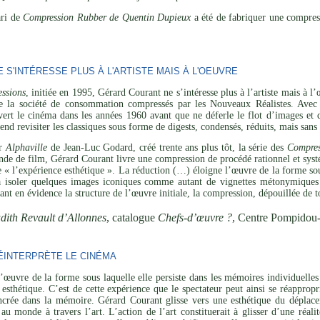
ari de
Compression Rubber de Quentin Dupieux
a été de fabriquer une compress
S'INTÉRESSE PLUS À L'ARTISTE MAIS À L'OEUVRE
ssions
, initiée en 1995, Gérard Courant ne s’intéresse plus à l’artiste mais à 
de la société de consommation compressés par les Nouveaux Réalistes. Avec 
vert le cinéma dans les années 1960 avant que ne déferle le flot d’images et 
tend revisiter les classiques sous forme de digests, condensés, réduits, mais san
ar
Alphaville
de Jean-Luc Godard, créé trente ans plus tôt, la série des
Compres
de de film, Gérard Courant livre une compression de procédé rationnel et systé
de « l’expérience esthétique ». La réduction (…) éloigne l’œuvre de la forme sou
 à isoler quelques images iconiques comme autant de vignettes métonymiques 
ant en évidence la structure de l’œuvre initiale, la compression, dépouillée de t
dith Revault d’Allonnes
, catalogue
Chefs-d’œuvre ?
, Centre Pompidou
INTERPRÈTE LE CINÉMA
’œuvre de la forme sous laquelle elle persiste dans les mémoires individuelles 
esthétique. C’est de cette expérience que le spectateur peut ainsi se réapprop
ncrée dans la mémoire. Gérard Courant glisse vers une esthétique du déplaceme
 au monde à travers l’art. L’action de l’art constituerait à glisser d’une réal