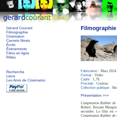
Filmographie
Gérard Courant
Filmographie
Cinématon
Carnets filmés
Écrits
Événements
Films en ligne
Rôles
Fabrication :
Mars 2024 à
Recherche
Format :
Vidéo.
Liens
Cadre :
1,78.
Les Amis de Cinématon
Procédé :
Couleur.
Collection publique :
BnF
Présentation >>>
Compression Rubber de
Robert, Roxane Mesquid
secondes. Le film est «
Compression Rubber de 