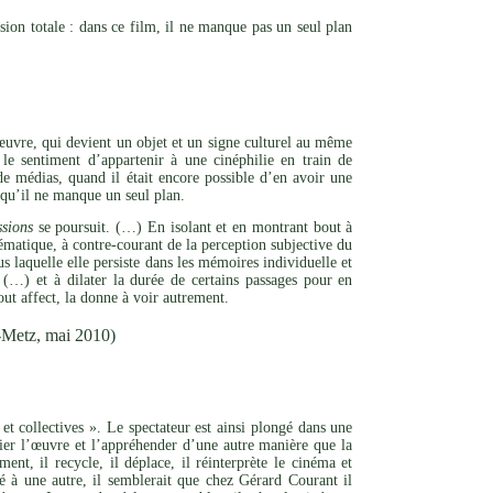
ion totale : dans ce film, il ne manque pas un seul plan
l’œuvre, qui devient un objet et un signe culturel au même
le sentiment d’appartenir à une cinéphilie en train de
de médias, quand il était encore possible d’en avoir une
s qu’il ne manque un seul plan.
sions
se poursuit. (…) En isolant et en montrant bout à
matique, à contre-courant de la perception subjective du
s laquelle elle persiste dans les mémoires individuelle et
(…) et à dilater la durée de certains passages pour en
out affect, la donne à voir autrement.
-Metz, mai 2010)
et collectives ». Le spectateur est ainsi plongé dans une
rier l’œuvre et l’appréhender d’une autre manière que la
nt, il recycle, il déplace, il réinterprète le cinéma et
ité à une autre, il semblerait que chez Gérard Courant il