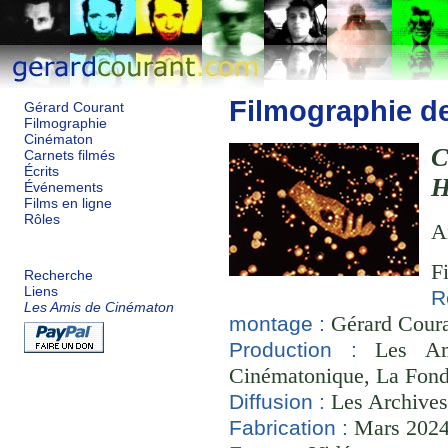
Filmographie d
Gérard Courant
Filmographie
Cinématon
Carnets filmés
Écrits
Événements
Films en ligne
Rôles
A
F
Recherche
Liens
R
Les Amis de Cinématon
Gérard Couran
montage :
Les Ami
Production :
Cinématonique, La Fond
Les Archives
Diffusion :
Mars 2024 
Fabrication :