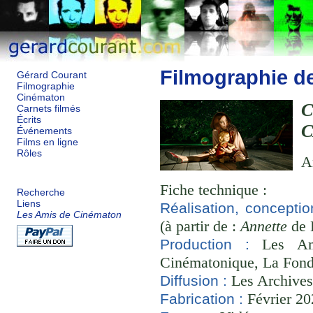
Filmographie d
Gérard Courant
Filmographie
Cinématon
C
Carnets filmés
Écrits
Événements
Films en ligne
Rôles
A
Fiche technique :
Recherche
Liens
Réalisation, conceptio
Les Amis de Cinématon
(à partir de :
Annette
de 
Les Ami
Production :
Cinématonique, La Fond
Les Archives
Diffusion :
Février 20
Fabrication :