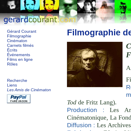
Filmographie d
Gérard Courant
Filmographie
Cinématon
C
Carnets filmés
Écrits
F
Événements
Films en ligne
Rôles
A
F
Recherche
Liens
R
Les Amis de Cinématon
m
Tod
de Fritz Lang).
Les Ami
Production :
Cinématonique, La Fond
Les Archives
Diffusion :