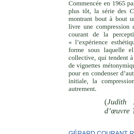
Commencée en 1965 p
plus tôt, la série des
C
montrant bout à bout u
livre une compression d
courant de la percept
« l’expérience esthéti
forme sous laquelle el
collective, qui tendent
de vignettes métonymique
pour en condenser d’aut
initiale, la compressi
autrement.
(
Judith 
d’œuvre 
GÉRARD COURANT R