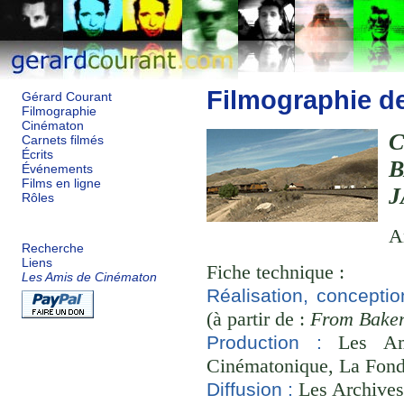
Filmographie d
Gérard Courant
Filmographie
Cinématon
Carnets filmés
Écrits
Événements
Films en ligne
J
Rôles
A
Recherche
Liens
Fiche technique :
Les Amis de Cinématon
Réalisation, conceptio
(à partir de :
From Baker
Les Ami
Production :
Cinématonique, La Fond
Les Archives
Diffusion :