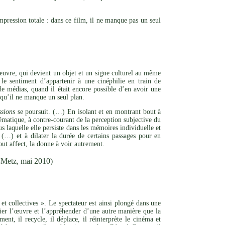
pression totale : dans ce film, il ne manque pas un seul
l’œuvre, qui devient un objet et un signe culturel au même
le sentiment d’appartenir à une cinéphilie en train de
de médias, quand il était encore possible d’en avoir une
s qu’il ne manque un seul plan.
sions
se poursuit. (…) En isolant et en montrant bout à
matique, à contre-courant de la perception subjective du
s laquelle elle persiste dans les mémoires individuelle et
(…) et à dilater la durée de certains passages pour en
out affect, la donne à voir autrement.
-Metz, mai 2010)
et collectives ». Le spectateur est ainsi plongé dans une
rier l’œuvre et l’appréhender d’une autre manière que la
nt, il recycle, il déplace, il réinterprète le cinéma et