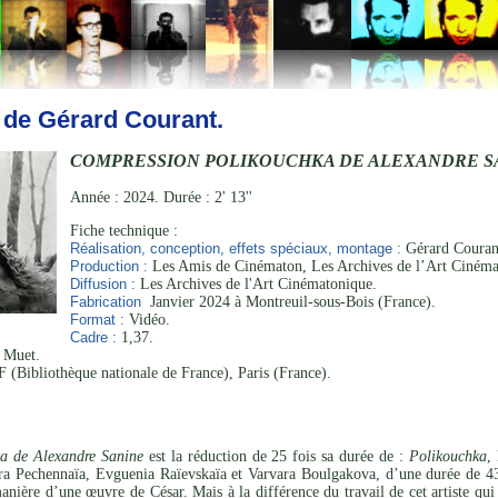
 de Gérard Courant.
COMPRESSION POLIKOUCHKA DE ALEXANDRE S
Année : 2024. Durée : 2' 13''
Fiche technique :
Réalisation, conception, effets spéciaux, montage :
Gérard Courant
Production :
Les Amis de Cinématon, Les Archives de l’Art Cinéma
Diffusion :
Les Archives de l'Art Cinématonique.
Fabrication
Janvier 2024 à Montreuil-sous-Bois (France).
Format :
Vidéo.
Cadre :
1,37.
. Muet.
 (Bibliothèque nationale de France), Paris (France).
a de Alexandre Sanine
est la réduction de 25 fois sa durée de :
Polikouchka
,
ra Pechennaïa, Evguenia Raïevskaïa et Varvara Boulgakova, d’une durée de 43
anière d’une œuvre de César. Mais à la différence du travail de cet artiste qui