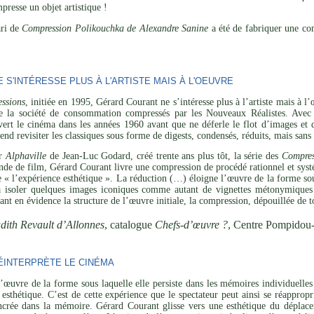
resse un objet artistique !
ari de
Compression Polikouchka de Alexandre Sanine
a été de fabriquer une com
S'INTÉRESSE PLUS À L'ARTISTE MAIS À L'OEUVRE
ssions
, initiée en 1995, Gérard Courant ne s’intéresse plus à l’artiste mais à 
de la société de consommation compressés par les Nouveaux Réalistes. Avec 
vert le cinéma dans les années 1960 avant que ne déferle le flot d’images et 
tend revisiter les classiques sous forme de digests, condensés, réduits, mais san
ar
Alphaville
de Jean-Luc Godard, créé trente ans plus tôt, la série des
Compres
de de film, Gérard Courant livre une compression de procédé rationnel et systé
de « l’expérience esthétique ». La réduction (…) éloigne l’œuvre de la forme sou
 à isoler quelques images iconiques comme autant de vignettes métonymiques 
ant en évidence la structure de l’œuvre initiale, la compression, dépouillée de t
dith Revault d’Allonnes
, catalogue
Chefs-d’œuvre ?
, Centre Pompidou
INTERPRÈTE LE CINÉMA
’œuvre de la forme sous laquelle elle persiste dans les mémoires individuelles 
esthétique. C’est de cette expérience que le spectateur peut ainsi se réapprop
ncrée dans la mémoire. Gérard Courant glisse vers une esthétique du déplaceme