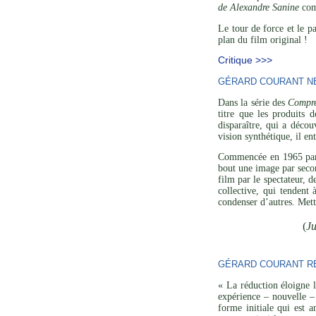
de Alexandre Sanine
comp
Le tour de force et le p
plan du film original !
Critique >>>
GÉRARD COURANT NE 
Dans la série des
Compre
titre que les produits 
disparaître, qui a décou
vision synthétique, il en
Commencée en 1965 p
bout une image par secon
film par le spectateur, 
collective, qui tendent
condenser d’autres. Mett
(
Ju
GÉRARD COURANT RÉ
« La réduction éloigne l
expérience – nouvelle – 
forme initiale qui est a