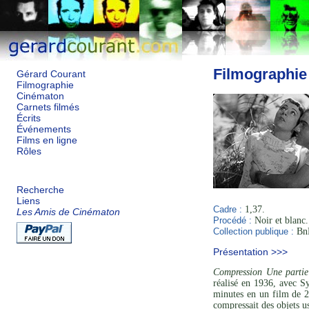
Filmographie
Gérard Courant
Filmographie
Cinématon
Carnets filmés
Écrits
Événements
Films en ligne
Rôles
Recherche
Liens
Cadre :
1,37.
Les Amis de Cinématon
Procédé :
Noir et blanc.
Collection publique :
BnF
Présentation >>>
Compression Une parti
réalisé en 1936, avec S
minutes en un film de 2
compressait des objets u