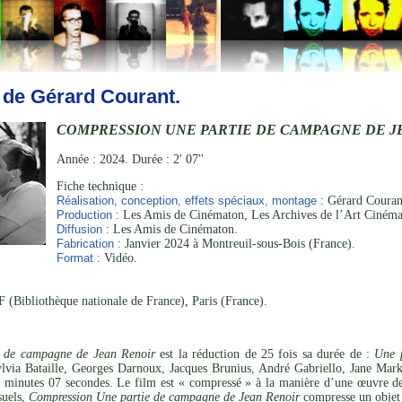
 de Gérard Courant.
COMPRESSION UNE PARTIE DE CAMPAGNE DE J
Année : 2024. Durée : 2' 07''
Fiche technique :
Réalisation, conception, effets spéciaux, montage :
Gérard Courant
Production :
Les Amis de Cinématon, Les Archives de l’Art Cinéma
Diffusion :
Les Amis de Cinématon.
Fabrication :
Janvier 2024 à Montreuil-sous-Bois (France).
Format :
Vidéo.
 (Bibliothèque nationale de France), Paris (France).
e de campagne de Jean Renoir
est la réduction de 25 fois sa durée de :
Une 
ylvia Bataille, Georges Darnoux, Jacques Brunius, André Gabriello, Jane Mar
 minutes 07 secondes. Le film est « compressé » à la manière d’une œuvre de C
suels,
Compression Une partie de campagne de Jean Renoir
compresse un objet 