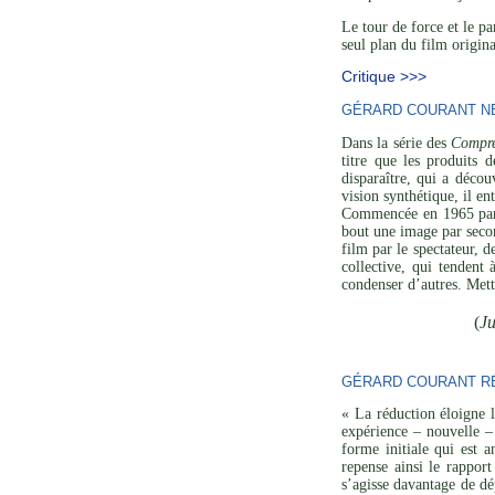
Le tour de force et le p
seul plan du film origina
Critique >>>
GÉRARD COURANT NE 
Dans la série des
Compre
titre que les produits 
disparaître, qui a décou
vision synthétique, il en
Commencée en 1965 p
bout une image par secon
film par le spectateur, 
collective, qui tendent
condenser d’autres. Mett
(
Ju
GÉRARD COURANT RÉ
« La réduction éloigne l
expérience – nouvelle – 
forme initiale qui est a
repense ainsi le rapport
s’agisse davantage de dé