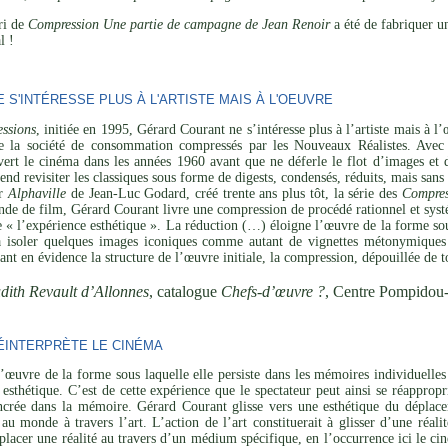
ari de
Compression Une partie de campagne de Jean Renoir
a été de fabriquer u
l !
S'INTÉRESSE PLUS À L'ARTISTE MAIS À L'OEUVRE
ssions
, initiée en 1995, Gérard Courant ne s’intéresse plus à l’artiste mais à 
de la société de consommation compressés par les Nouveaux Réalistes. Avec 
vert le cinéma dans les années 1960 avant que ne déferle le flot d’images et 
tend revisiter les classiques sous forme de digests, condensés, réduits, mais san
ar
Alphaville
de Jean-Luc Godard, créé trente ans plus tôt, la série des
Compres
de de film, Gérard Courant livre une compression de procédé rationnel et systé
de « l’expérience esthétique ». La réduction (…) éloigne l’œuvre de la forme sou
 à isoler quelques images iconiques comme autant de vignettes métonymiques 
ant en évidence la structure de l’œuvre initiale, la compression, dépouillée de t
dith Revault d’Allonnes
, catalogue
Chefs-d’œuvre ?
, Centre Pompidou
INTERPRÈTE LE CINÉMA
’œuvre de la forme sous laquelle elle persiste dans les mémoires individuelles 
esthétique. C’est de cette expérience que le spectateur peut ainsi se réapprop
ncrée dans la mémoire. Gérard Courant glisse vers une esthétique du déplaceme
 au monde à travers l’art. L’action de l’art constituerait à glisser d’une réal
placer une réalité au travers d’un médium spécifique, en l’occurrence ici le cin