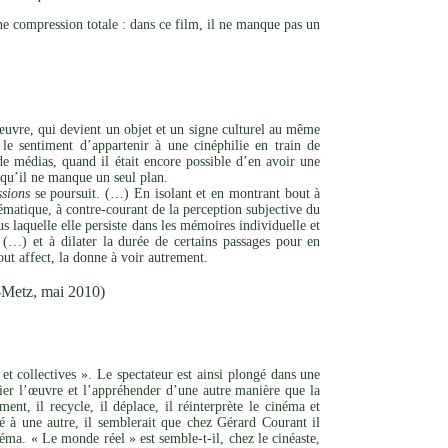
ne compression totale : dans ce film, il ne manque pas un
l’œuvre, qui devient un objet et un signe culturel au même
le sentiment d’appartenir à une cinéphilie en train de
de médias, quand il était encore possible d’en avoir une
s qu’il ne manque un seul plan.
sions
se poursuit. (…) En isolant et en montrant bout à
matique, à contre-courant de la perception subjective du
s laquelle elle persiste dans les mémoires individuelle et
(…) et à dilater la durée de certains passages pour en
out affect, la donne à voir autrement.
-Metz, mai 2010)
et collectives ». Le spectateur est ainsi plongé dans une
rier l’œuvre et l’appréhender d’une autre manière que la
nt, il recycle, il déplace, il réinterprète le cinéma et
ité à une autre, il semblerait que chez Gérard Courant il
éma. « Le monde réel » est semble-t-il, chez le cinéaste,