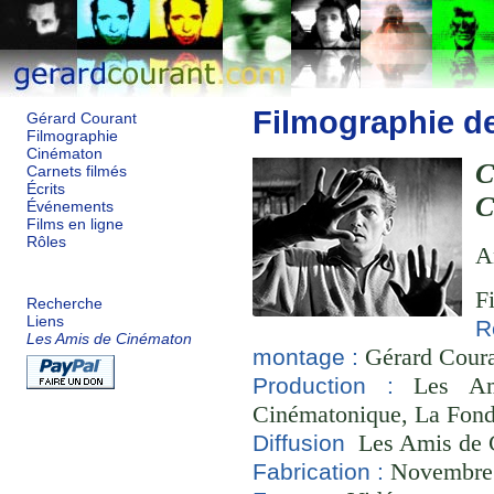
Filmographie d
Gérard Courant
Filmographie
Cinématon
Carnets filmés
Écrits
Événements
Films en ligne
Rôles
A
F
Recherche
Liens
R
Les Amis de Cinématon
Gérard Couran
montage :
Les Ami
Production :
Cinématonique, La Fond
Les Amis de 
Diffusion
Novembre 2
Fabrication :