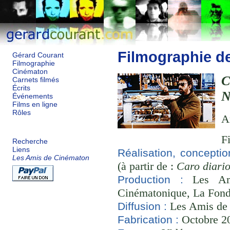
Filmographie d
Gérard Courant
Filmographie
Cinématon
Carnets filmés
Écrits
N
Événements
Films en ligne
Rôles
A
F
Recherche
Liens
Réalisation, conceptio
Les Amis de Cinématon
(à partir de :
Caro diari
Les Ami
Production :
Cinématonique, La Fond
Les Amis de
Diffusion :
Octobre 20
Fabrication :