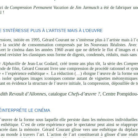
ari de
Compression Permanent Vacation de Jim Jarmusch
a été de fabriquer un
l !
S'INTÉRESSE PLUS À L'ARTISTE MAIS À L'OEUVRE
ssions
, initiée en 1995, Gérard Courant ne s’intéresse plus à l’artiste mais à 
de la société de consommation compressés par les Nouveaux Réalistes. Avec 
vert le cinéma dans les années 1960 avant que ne déferle le flot d’images et 
tend revisiter les classiques sous forme de digests, condensés, réduits, mais san
ar
Alphaville
de Jean-Luc Godard, créé trente ans plus tôt, la série des
Compres
de de film, Gérard Courant livre une compression de procédé rationnel et systé
de « l’expérience esthétique ». La réduction (…) éloigne l’œuvre de la forme sou
 à isoler quelques images iconiques comme autant de vignettes métonymiques 
ant en évidence la structure de l’œuvre initiale, la compression, dépouillée de t
dith Revault d’Allonnes
, catalogue
Chefs-d’œuvre ?
, Centre Pompidou
INTERPRÈTE LE CINÉMA
’œuvre de la forme sous laquelle elle persiste dans les mémoires individuelles 
esthétique. C’est de cette expérience que le spectateur peut ainsi se réapprop
ncrée dans la mémoire. Gérard Courant glisse vers une esthétique du déplaceme
 au monde à travers l’art. L’action de l’art constituerait à glisser d’une réal