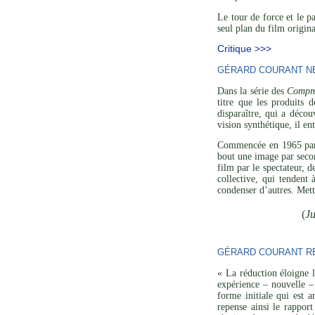
Le tour de force et le p
seul plan du film origina
Critique >>>
GÉRARD COURANT NE 
Dans la série des
Compre
titre que les produits 
disparaître, qui a décou
vision synthétique, il en
Commencée en 1965 p
bout une image par secon
film par le spectateur, 
collective, qui tendent
condenser d’autres. Mett
(
Ju
GÉRARD COURANT RÉ
« La réduction éloigne l
expérience – nouvelle – 
forme initiale qui est a
repense ainsi le rapport