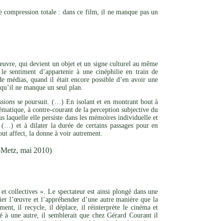
e compression totale : dans ce film, il ne manque pas un
l’œuvre, qui devient un objet et un signe culturel au même
le sentiment d’appartenir à une cinéphilie en train de
de médias, quand il était encore possible d’en avoir une
s qu’il ne manque un seul plan.
sions
se poursuit. (…) En isolant et en montrant bout à
matique, à contre-courant de la perception subjective du
s laquelle elle persiste dans les mémoires individuelle et
(…) et à dilater la durée de certains passages pour en
out affect, la donne à voir autrement.
-Metz, mai 2010)
et collectives ». Le spectateur est ainsi plongé dans une
rier l’œuvre et l’appréhender d’une autre manière que la
nt, il recycle, il déplace, il réinterprète le cinéma et
ité à une autre, il semblerait que chez Gérard Courant il