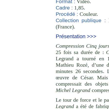
Vidéo.
Format :
1,85.
Cadre :
Couleur.
Procédé :
B
Collection publique :
(France).
Présentation >>>
Compression Cinq jours
25 fois sa durée de :
C
Legrand a tourné en 
Mathieu Rozé, d’une d
minutes 26 secondes. 
œuvre de César. Mais à
compressait des objet
Michel Legrand
compress
Le tour de force et le p
Legrand
a été de fabriq