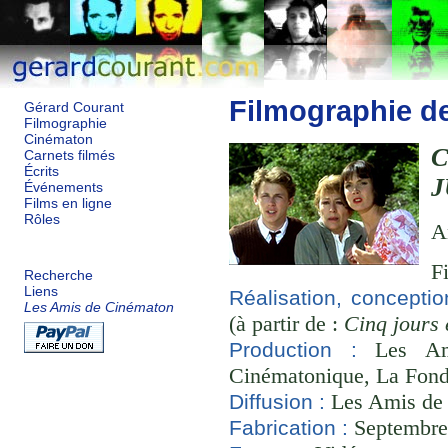
Filmographie d
Gérard Courant
Filmographie
Cinématon
Carnets filmés
Écrits
J
Événements
Films en ligne
Rôles
A
F
Recherche
Liens
Réalisation, conceptio
Les Amis de Cinématon
(à partir de :
Cinq jours 
Les Ami
Production :
Cinématonique, La Fond
Les Amis de
Diffusion :
Septembre 
Fabrication :