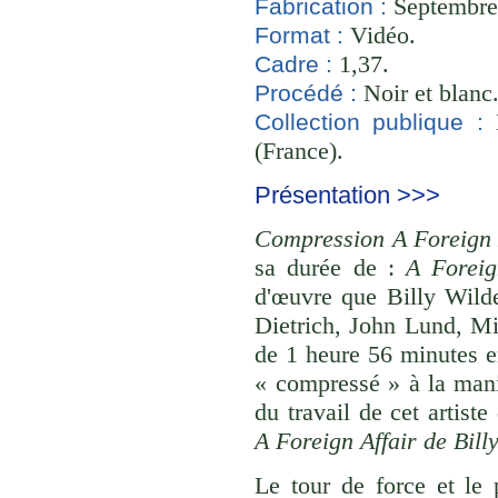
Septembre 
Fabrication :
Vidéo.
Format :
1,37.
Cadre :
Noir et blanc
Procédé :
B
Collection publique :
(France).
Présentation >>>
Compression A Foreign A
sa durée de :
A Foreig
d'œuvre que Billy Wild
Dietrich, John Lund, Mi
de 1 heure 56 minutes e
« compressé » à la mani
du travail de cet artist
A Foreign Affair de Bill
Le tour de force et le