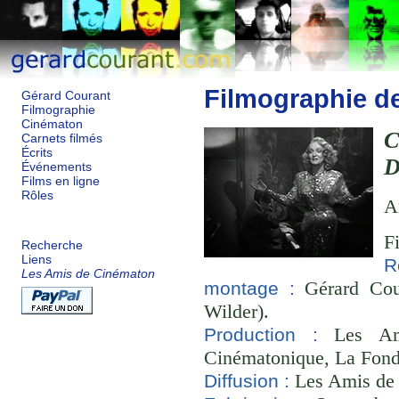
Filmographie d
Gérard Courant
Filmographie
Cinématon
C
Carnets filmés
Écrits
D
Événements
Films en ligne
Rôles
A
F
Recherche
Liens
R
Les Amis de Cinématon
Gérard Cour
montage :
Wilder).
Les Ami
Production :
Cinématonique, La Fond
Les Amis de
Diffusion :