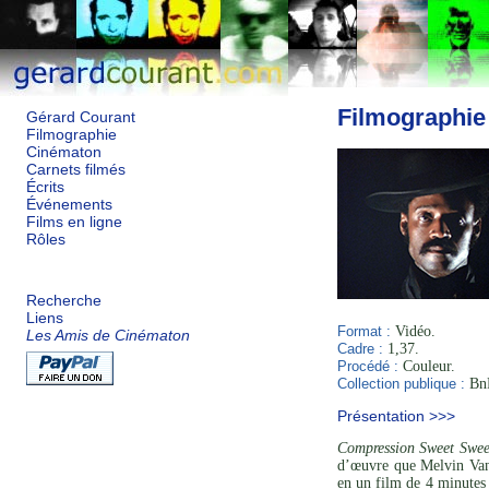
Filmographie
Gérard Courant
Filmographie
Cinématon
Carnets filmés
Écrits
Événements
Films en ligne
Rôles
Recherche
Liens
Format :
Vidéo.
Les Amis de Cinématon
Cadre :
1,37.
Procédé :
Couleur.
Collection publique :
BnF
Présentation >>>
Compression Sweet Swee
d’œuvre que Melvin Van
en un film de 4 minutes 