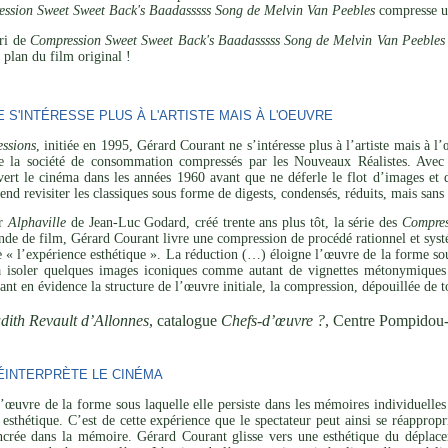
ssion Sweet Sweet Back's Baadasssss Song de Melvin Van Peebles
compresse u
ari de
Compression Sweet Sweet Back's Baadasssss Song de Melvin Van Peebles
 plan du film original !
S'INTÉRESSE PLUS À L'ARTISTE MAIS À L'OEUVRE
ssions
, initiée en 1995, Gérard Courant ne s’intéresse plus à l’artiste mais à 
de la société de consommation compressés par les Nouveaux Réalistes. Avec 
vert le cinéma dans les années 1960 avant que ne déferle le flot d’images et 
tend revisiter les classiques sous forme de digests, condensés, réduits, mais san
ar
Alphaville
de Jean-Luc Godard, créé trente ans plus tôt, la série des
Compres
de de film, Gérard Courant livre une compression de procédé rationnel et systé
de « l’expérience esthétique ». La réduction (…) éloigne l’œuvre de la forme sou
 à isoler quelques images iconiques comme autant de vignettes métonymiques 
ant en évidence la structure de l’œuvre initiale, la compression, dépouillée de t
dith Revault d’Allonnes
, catalogue
Chefs-d’œuvre ?
, Centre Pompidou
INTERPRÈTE LE CINÉMA
’œuvre de la forme sous laquelle elle persiste dans les mémoires individuelles 
esthétique. C’est de cette expérience que le spectateur peut ainsi se réapprop
ncrée dans la mémoire. Gérard Courant glisse vers une esthétique du déplaceme