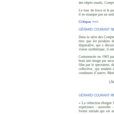
des objets usuels,
Compre
Le tour de force et le p
il ne manque pas un seul
Critique >>>
GÉRARD COURANT NE 
Dans la série des
Compre
titre que les produits 
disparaître, qui a décou
vision synthétique, il en
Commencée en 1965 p
bout une image par secon
film par le spectateur, 
collective, qui tendent
condenser d’autres. Mett
(
Ju
GÉRARD COURANT RÉ
« La réduction éloigne l
expérience – nouvelle – 
forme initiale qui est a