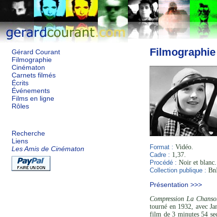
Filmographie
Gérard Courant
Filmographie
Cinématon
Carnets filmés
Écrits
Événements
Films en ligne
Rôles
Recherche
Liens
Format :
Vidéo.
Les Amis de Cinématon
Cadre :
1,37.
Procédé :
Noir et blanc.
Collection publique :
BnF
Présentation >>>
Compression La Chanson
tourné en 1932, avec Ja
film de 3 minutes 54 sec