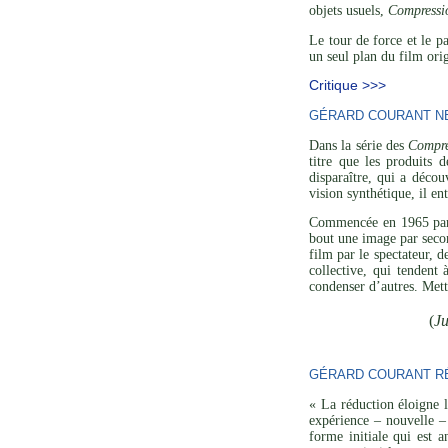
objets usuels,
Compressi
Le tour de force et le p
un seul plan du film orig
Critique >>>
GÉRARD COURANT NE 
Dans la série des
Compre
titre que les produits 
disparaître, qui a décou
vision synthétique, il en
Commencée en 1965 p
bout une image par secon
film par le spectateur, 
collective, qui tendent
condenser d’autres. Mett
(
Ju
GÉRARD COURANT RÉ
« La réduction éloigne l
expérience – nouvelle – 
forme initiale qui est a