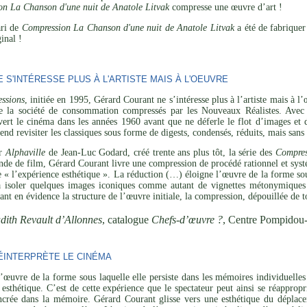
on La Chanson d'une nuit de Anatole Litvak
compresse une œuvre d’art !
ari de
Compression La Chanson d'une nuit de Anatole Litvak
a été de fabriquer
inal !
S'INTÉRESSE PLUS À L'ARTISTE MAIS À L'OEUVRE
ssions
, initiée en 1995, Gérard Courant ne s’intéresse plus à l’artiste mais à 
de la société de consommation compressés par les Nouveaux Réalistes. Avec 
vert le cinéma dans les années 1960 avant que ne déferle le flot d’images et 
tend revisiter les classiques sous forme de digests, condensés, réduits, mais san
ar
Alphaville
de Jean-Luc Godard, créé trente ans plus tôt, la série des
Compres
de de film, Gérard Courant livre une compression de procédé rationnel et systé
de « l’expérience esthétique ». La réduction (…) éloigne l’œuvre de la forme sou
 à isoler quelques images iconiques comme autant de vignettes métonymiques 
ant en évidence la structure de l’œuvre initiale, la compression, dépouillée de t
dith Revault d’Allonnes
, catalogue
Chefs-d’œuvre ?
, Centre Pompidou
INTERPRÈTE LE CINÉMA
’œuvre de la forme sous laquelle elle persiste dans les mémoires individuelles 
esthétique. C’est de cette expérience que le spectateur peut ainsi se réapprop
ncrée dans la mémoire. Gérard Courant glisse vers une esthétique du déplaceme