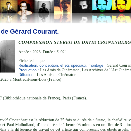
 de Gérard Courant.
COMPRESSION STEREO DE DAVID CRONENBER
Année : 2023. Durée : 3' 02''
Fiche technique :
Réalisation, conception, effets spéciaux, montage :
Gérard Courant
Production :
Les Amis de Cinématon, Les Archives de l’Art Cinéma
Diffusion :
Les Amis de Cinématon.
2023 à Montreuil-sous-Bois (France).
 (Bibliothèque nationale de France), Paris (France).
David Cronenberg
est la réduction de 25 fois sa durée de :
Stereo
, le chef-d’œu
 et Paul Mulholland, d’une durée de 1 heure 05 minutes en un film de 3 minu
is à la différence du travail de cet artiste qui compressait des objets usuels,