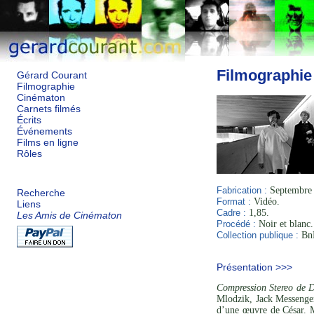
Filmographie
Gérard Courant
Filmographie
Cinématon
Carnets filmés
Écrits
Événements
Films en ligne
Rôles
Fabrication :
Septembre 
Recherche
Format :
Vidéo.
Liens
Cadre :
1,85.
Les Amis de Cinématon
Procédé :
Noir et blanc.
Collection publique :
BnF
Présentation >>>
Compression Stereo de 
Mlodzik, Jack Messenger
d’une œuvre de César. Ma