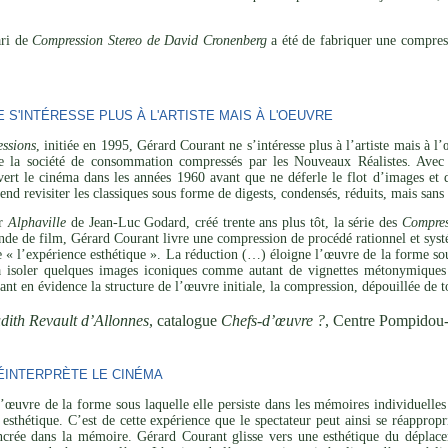
ari de
Compression Stereo de David Cronenberg
a été de fabriquer une compress
S'INTÉRESSE PLUS À L'ARTISTE MAIS À L'OEUVRE
ssions
, initiée en 1995, Gérard Courant ne s’intéresse plus à l’artiste mais à 
de la société de consommation compressés par les Nouveaux Réalistes. Avec 
vert le cinéma dans les années 1960 avant que ne déferle le flot d’images et 
tend revisiter les classiques sous forme de digests, condensés, réduits, mais san
ar
Alphaville
de Jean-Luc Godard, créé trente ans plus tôt, la série des
Compres
de de film, Gérard Courant livre une compression de procédé rationnel et systé
de « l’expérience esthétique ». La réduction (…) éloigne l’œuvre de la forme sou
 à isoler quelques images iconiques comme autant de vignettes métonymiques 
ant en évidence la structure de l’œuvre initiale, la compression, dépouillée de t
dith Revault d’Allonnes
, catalogue
Chefs-d’œuvre ?
, Centre Pompidou
INTERPRÈTE LE CINÉMA
’œuvre de la forme sous laquelle elle persiste dans les mémoires individuelles 
esthétique. C’est de cette expérience que le spectateur peut ainsi se réapprop
ncrée dans la mémoire. Gérard Courant glisse vers une esthétique du déplaceme