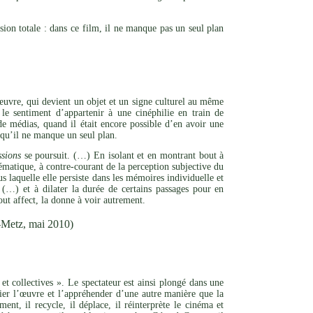
ion totale : dans ce film, il ne manque pas un seul plan
l’œuvre, qui devient un objet et un signe culturel au même
le sentiment d’appartenir à une cinéphilie en train de
de médias, quand il était encore possible d’en avoir une
s qu’il ne manque un seul plan.
sions
se poursuit. (…) En isolant et en montrant bout à
matique, à contre-courant de la perception subjective du
s laquelle elle persiste dans les mémoires individuelle et
(…) et à dilater la durée de certains passages pour en
out affect, la donne à voir autrement.
-Metz, mai 2010)
et collectives ». Le spectateur est ainsi plongé dans une
rier l’œuvre et l’appréhender d’une autre manière que la
nt, il recycle, il déplace, il réinterprète le cinéma et