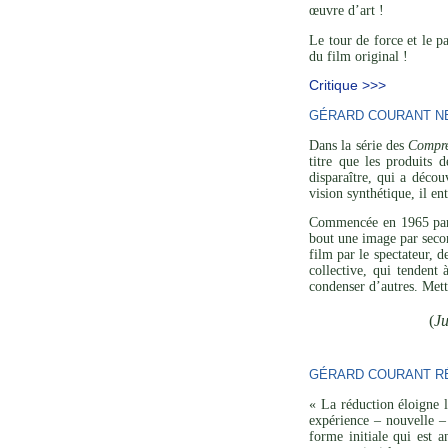
œuvre d’art !
Le tour de force et le p
du film original !
Critique >>>
GÉRARD COURANT NE 
Dans la série des
Compre
titre que les produits 
disparaître, qui a décou
vision synthétique, il en
Commencée en 1965 p
bout une image par secon
film par le spectateur, 
collective, qui tendent
condenser d’autres. Mett
(
Ju
GÉRARD COURANT RÉ
« La réduction éloigne l
expérience – nouvelle – 
forme initiale qui est a