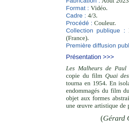
Août 2023 
Fabrication :
Vidéo.
Format :
4/3.
Cadre :
Couleur.
Procédé :
B
Collection publique :
(France).
Première diffusion publ
Présentation >>>
Les Malheurs de Paul
copie du film
Quai des
tourna en 1954. En isol
endommagés du film du p
objet aux formes abstrai
une œuvre artistique de 
(
Gérard 