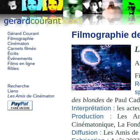
Filmographie d
Gérard Courant
Filmographie
Cinématon
L
Carnets filmés
Écrits
Événements
A
Films en ligne
Rôles
F
R
Recherche
s
Liens
Les Amis de Cinématon
des blondes
de Paul Cad
les acte
Interprétation :
Les Ami
Production :
Cinématonique, La Fond
Les Amis de
Diffusion :