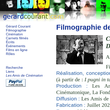
Filmographie d
Gérard Courant
Filmographie
Cinématon
C
Carnets filmés
Écrits
D
Événements
Films en ligne
Rôles
A
F
Recherche
Liens
Réalisation, conceptio
Les Amis de Cinématon
(à partir de :
I pugni in 
Les Ami
Production :
Cinématonique, La Fond
Les Amis de
Diffusion :
Juillet 20
Fabrication :