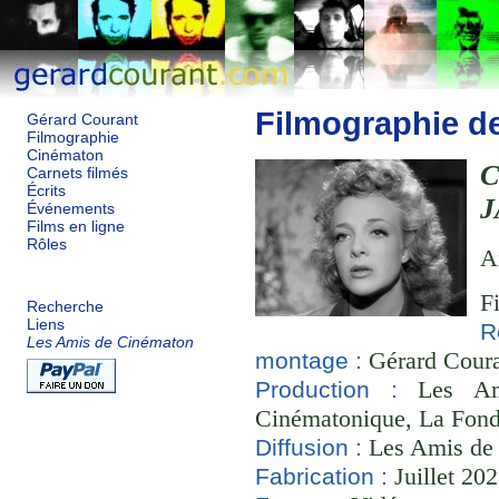
Filmographie d
Gérard Courant
Filmographie
Cinématon
Carnets filmés
Écrits
J
Événements
Films en ligne
Rôles
A
F
Recherche
Liens
R
Les Amis de Cinématon
Gérard Couran
montage :
Les Ami
Production :
Cinématonique, La Fond
Les Amis de
Diffusion :
Juillet 20
Fabrication :