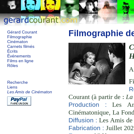
Filmographie d
Gérard Courant
Filmographie
Cinématon
Carnets filmés
Écrits
H
Événements
Films en ligne
Rôles
A
F
Recherche
Liens
R
Les Amis de Cinématon
Courant (à partir de :
La
Les Ami
Production :
Cinématonique, La Fond
Les Amis de
Diffusion :
Juillet 20
Fabrication :