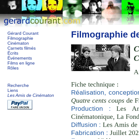
Filmographie d
Gérard Courant
Filmographie
Cinématon
C
Carnets filmés
Écrits
C
Événements
Films en ligne
Rôles
A
Fiche technique :
Recherche
Liens
Réalisation, concepti
Les Amis de Cinématon
Quatre cents coups
de Fr
Les Ami
Production :
Cinématonique, La Fond
Les Amis de
Diffusion :
Juillet 20
Fabrication :