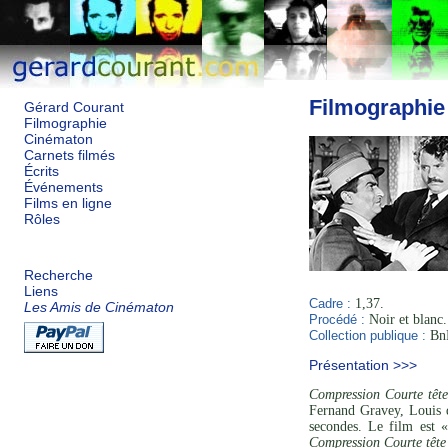
Filmographie
Gérard Courant
Filmographie
Cinématon
Carnets filmés
Écrits
Événements
Films en ligne
Rôles
Recherche
Liens
Cadre :
1,37.
Les Amis de Cinématon
Procédé :
Noir et blanc.
Collection publique :
BnF
Présentation >>>
Compression Courte têt
Fernand Gravey, Louis 
secondes. Le film est «
Compression Courte têt