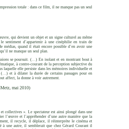
mpression totale : dans ce film, il ne manque pas un seul
l’œuvre, qui devient un objet et un signe culturel au même
le sentiment d’appartenir à une cinéphilie en train de
de médias, quand il était encore possible d’en avoir une
s qu’il ne manque un seul plan.
sions
se poursuit. (…) En isolant et en montrant bout à
matique, à contre-courant de la perception subjective du
s laquelle elle persiste dans les mémoires individuelle et
(…) et à dilater la durée de certains passages pour en
out affect, la donne à voir autrement.
-Metz, mai 2010)
et collectives ». Le spectateur est ainsi plongé dans une
rier l’œuvre et l’appréhender d’une autre manière que la
nt, il recycle, il déplace, il réinterprète le cinéma et
ité à une autre, il semblerait que chez Gérard Courant il