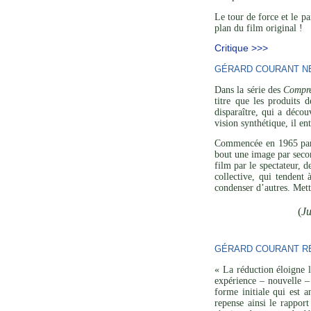
Le tour de force et le p
plan du film original !
Critique >>>
GÉRARD COURANT NE 
Dans la série des
Compre
titre que les produits 
disparaître, qui a décou
vision synthétique, il en
Commencée en 1965 p
bout une image par secon
film par le spectateur, 
collective, qui tendent
condenser d’autres. Mett
(
Ju
GÉRARD COURANT RÉ
« La réduction éloigne l
expérience – nouvelle – 
forme initiale qui est a
repense ainsi le rapport