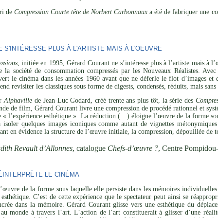
ari de
Compression Courte tête de Norbert Carbonnaux
a été de fabriquer une co
S'INTÉRESSE PLUS À L'ARTISTE MAIS À L'OEUVRE
ssions
, initiée en 1995, Gérard Courant ne s’intéresse plus à l’artiste mais à 
de la société de consommation compressés par les Nouveaux Réalistes. Avec 
vert le cinéma dans les années 1960 avant que ne déferle le flot d’images et 
tend revisiter les classiques sous forme de digests, condensés, réduits, mais san
ar
Alphaville
de Jean-Luc Godard, créé trente ans plus tôt, la série des
Compres
de de film, Gérard Courant livre une compression de procédé rationnel et systé
de « l’expérience esthétique ». La réduction (…) éloigne l’œuvre de la forme sou
 à isoler quelques images iconiques comme autant de vignettes métonymiques 
ant en évidence la structure de l’œuvre initiale, la compression, dépouillée de t
dith Revault d’Allonnes
, catalogue
Chefs-d’œuvre ?
, Centre Pompidou
INTERPRÈTE LE CINÉMA
’œuvre de la forme sous laquelle elle persiste dans les mémoires individuelles 
esthétique. C’est de cette expérience que le spectateur peut ainsi se réapprop
ncrée dans la mémoire. Gérard Courant glisse vers une esthétique du déplaceme
 au monde à travers l’art. L’action de l’art constituerait à glisser d’une réal