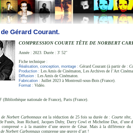
 de Gérard Courant.
COMPRESSION COURTE TÊTE DE NORBERT CA
Année : 2023. Durée : 3' 52''
Fiche technique :
Réalisation, conception, montage :
Gérard Courant (à partir de :
Co
Production :
Les Amis de Cinématon, Les Archives de l’Art Cinéma
Diffusion :
Les Amis de Cinématon.
Fabrication :
Juillet 2023 à Montreuil-sous-Bois (France).
Format :
Vidéo.
 (Bibliothèque nationale de France), Paris (France).
e de Norbert Carbonnaux
est la réduction de 25 fois sa durée de :
Courte tête
,
de Funès, Jean Richard, Jacques Duby, Darry Cowl et Micheline Dax, d’une d
 compressé » à la manière d’une œuvre de César. Mais à la différence du tra
e de Norbert Carbonnaux
compresse une œuvre d’art !