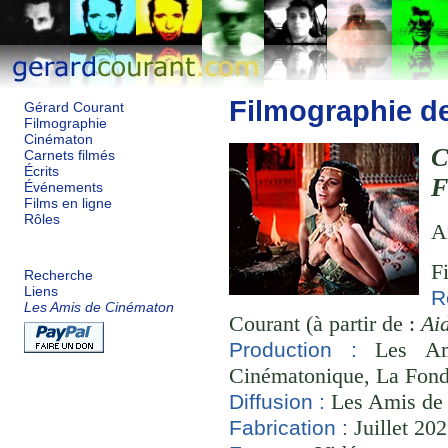
Filmographie d
Gérard Courant
Filmographie
Cinématon
C
Carnets filmés
Écrits
F
Événements
Films en ligne
Rôles
A
F
Recherche
Liens
R
Les Amis de Cinématon
Courant (à partir de :
Ai
Les Ami
Production :
Cinématonique, La Fond
Les Amis de
Diffusion :
Juillet 20
Fabrication :