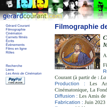
Filmographie d
Gérard Courant
Filmographie
Cinématon
Carnets filmés
Écrits
M
Événements
Films en ligne
Rôles
A
F
Recherche
Liens
R
Les Amis de Cinématon
Courant (à partir de :
La
Les Ami
Production :
Cinématonique, La Fond
Les Amis de
Diffusion :
Juin 2023 
Fabrication :