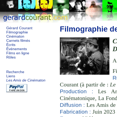
Filmographie d
Gérard Courant
Filmographie
Cinématon
C
Carnets filmés
Écrits
D
Événements
Films en ligne
Rôles
A
F
Recherche
Liens
R
Les Amis de Cinématon
Courant (à partir de :
Le
Les Ami
Production :
Cinématonique, La Fond
Les Amis de
Diffusion :
Juin 2023 
Fabrication :