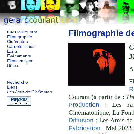
Filmographie d
Gérard Courant
Filmographie
Cinématon
Carnets filmés
Écrits
M
Événements
Films en ligne
Rôles
A
F
Recherche
Liens
R
Les Amis de Cinématon
Courant (à partir de :
Th
Les Ami
Production :
Cinématonique, La Fond
Les Amis de
Diffusion :
Mai 2023 à
Fabrication :