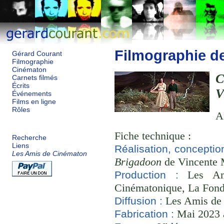
Filmographie d
Gérard Courant
Filmographie
Cinématon
Carnets filmés
Écrits
V
Événements
Films en ligne
Rôles
A
Fiche technique :
Recherche
Liens
Réalisation, conceptio
Les Amis de Cinématon
Brigadoon
de Vincente M
Les Ami
Production :
Cinématonique, La Fond
Les Amis de
Diffusion :
Mai 2023 à
Fabrication :