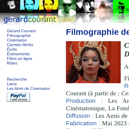
Filmographie d
Gérard Courant
Filmographie
Cinématon
Carnets filmés
Écrits
D
Événements
Films en ligne
Rôles
A
F
Recherche
Liens
R
Les Amis de Cinématon
Courant (à partir de :
Ce
Les Ami
Production :
Cinématonique, La Fond
Les Amis de
Diffusion :
Mai 2023 à
Fabrication :