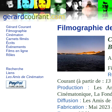
Filmographie d
Gérard Courant
Filmographie
Cinématon
C
Carnets filmés
Écrits
Événements
Films en ligne
Rôles
A
F
Recherche
Liens
R
Les Amis de Cinématon
Courant (à partir de :
13
Les Ami
Production :
Cinématonique, La Fond
Les Amis de
Diffusion :
Mai 2023 à
Fabrication :