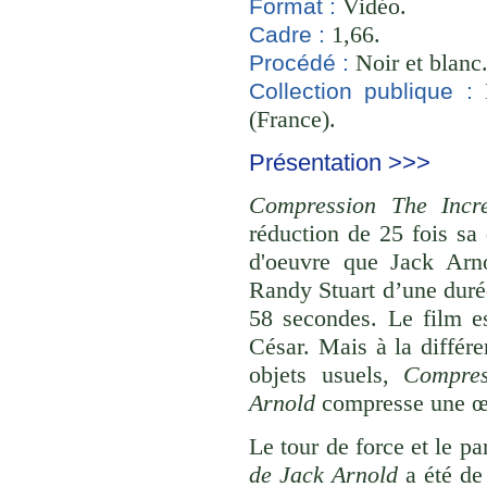
Vidéo.
Format :
1,66.
Cadre :
Noir et blanc
Procédé :
B
Collection publique :
(France).
Présentation >>>
Compression The Incr
réduction de 25 fois sa
d'oeuvre que Jack Arn
Randy Stuart d’une duré
58 secondes. Le film e
César. Mais à la différe
objets usuels,
Compres
Arnold
compresse une œu
Le tour de force et le pa
de Jack Arnold
a été de 