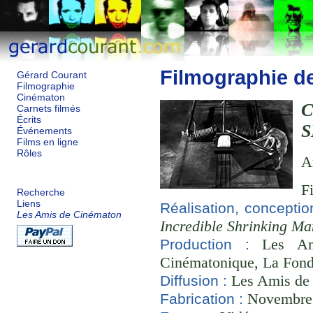
Filmographie d
Gérard Courant
Filmographie
Cinématon
Carnets filmés
Écrits
S
Événements
Films en ligne
Rôles
A
F
Recherche
Liens
Réalisation, concepti
Les Amis de Cinématon
Incredible Shrinking Ma
Les Ami
Production :
Cinématonique, La Fond
Les Amis de
Diffusion :
Novembre 2
Fabrication :