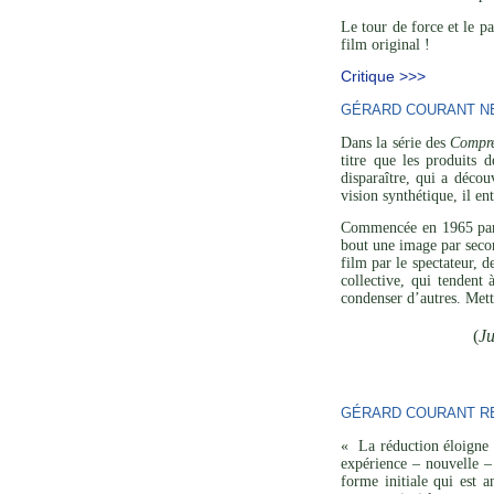
Le tour de force et le p
film original !
Critique >>>
GÉRARD COURANT NE 
Dans la série des
Compre
titre que les produits 
disparaître, qui a décou
vision synthétique, il en
Commencée en 1965 p
bout une image par secon
film par le spectateur, 
collective, qui tendent
condenser d’autres. Mett
(
Ju
GÉRARD COURANT R
« La réduction éloigne l
expérience – nouvelle – 
forme initiale qui est a