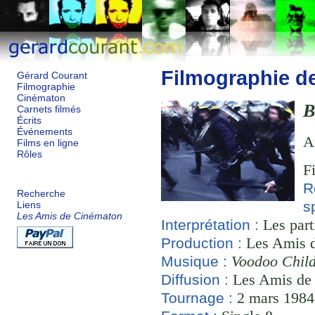
Filmographie d
Gérard Courant
Filmographie
Cinématon
B
Carnets filmés
Écrits
Événements
A
Films en ligne
Rôles
F
R
Recherche
s
Liens
Les Amis de Cinématon
Les part
Interprétation :
Les Amis d
Production :
Voodoo Chil
Musique :
Les Amis de
Diffusion :
2 mars 1984 
Tournage :