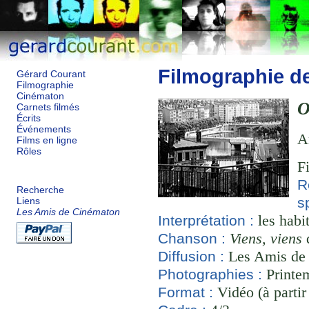
Filmographie d
Gérard Courant
Filmographie
Cinématon
O
Carnets filmés
Écrits
Événements
A
Films en ligne
Rôles
F
R
Recherche
s
Liens
Les Amis de Cinématon
les habi
Interprétation :
Viens, viens
d
Chanson :
Les Amis de
Diffusion :
Printem
Photographies :
Vidéo (à partir
Format :