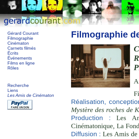
Filmographie d
Gérard Courant
Filmographie
Cinématon
Carnets filmés
Écrits
Événements
Films en ligne
P
Rôles
A
Recherche
Liens
F
Les Amis de Cinématon
Réalisation, concepti
Mystère des roches de 
Les Ami
Production :
Cinématonique, La Fond
Les Amis de
Diffusion :