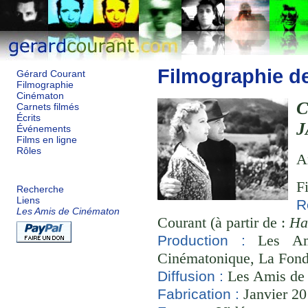
Filmographie d
Gérard Courant
Filmographie
Cinématon
C
Carnets filmés
Écrits
J
Événements
Films en ligne
Rôles
A
F
Recherche
Liens
R
Les Amis de Cinématon
Courant (à partir de :
Ha
Les Ami
Production :
Cinématonique, La Fond
Les Amis de
Diffusion :
Janvier 20
Fabrication :