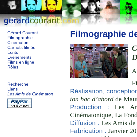
Filmographie d
Gérard Courant
Filmographie
Cinématon
Carnets filmés
Écrits
D
Événements
Films en ligne
Rôles
A
F
Recherche
Liens
Réalisation, conceptio
Les Amis de Cinématon
ton bac d’abord
de Mauri
Les Ami
Production :
Cinématonique, La Fond
Les Amis de
Diffusion :
Janvier 20
Fabrication :